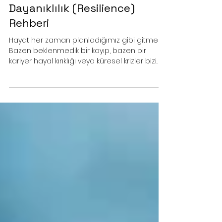
Kırıldığımız Yerden
Güçlenmek: Psikolojik
Dayanıklılık (Resilience)
Rehberi
Hayat her zaman planladığımız gibi gitmez.
Bazen beklenmedik bir kayıp, bazen bir
kariyer hayal kırıklığı veya küresel krizler bizi
sarsabilir. Ancak bazı insanların bu
fırtınalardan daha az hasarla, hatta
büyüyerek çıktığını görürüz. Peki, bu bir süper
güç müdür? Hayır, bu psikolojik dayanıklılıktır.
Psikolojik Dayanıklılık Nedir? Psikolojik
dayanıklılık (resilience), zorlu yaşam olayları
karşısında esneme ve bu süreçten
toparlanarak çıkma kapasitesidir. Bunu bir
cam bardak