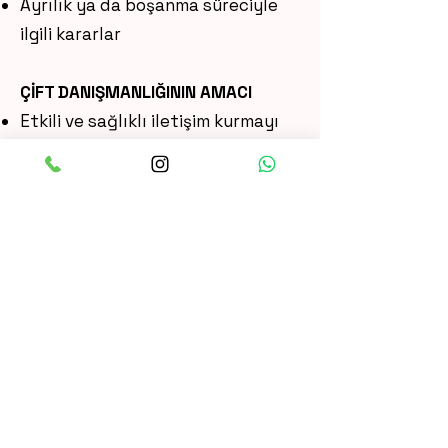
Ayrılık ya da boşanma süreciyle
ilgili kararlar
ÇİFT DANIŞMANLIĞININ AMACI
Etkili ve sağlıklı iletişim kurmayı
öğretmek
Sorunlara birlikte çözüm
geliştirme becerisi kazandırmak
Duygusal bağı yeniden kurmak
veya güçlendirmek
Saygı ve empatiyi artırmak
İlişkiyi sürdürme ya da
sonlandırma konusunda sağlıklı
kararlar almaya yardımcı olmak