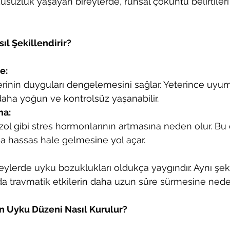
usuzluk yaşayan bireylerde, ruhsal çöküntü belirtileri
ıl Şekillendirir?
e:
rinin duyguları dengelemesini sağlar. Yeterince uyum
aha yoğun ve kontrolsüz yaşanabilir.
ma:
izol gibi stres hormonlarının artmasına neden olur. Bu 
ha hassas hale gelmesine yol açar.
ylerde uyku bozuklukları oldukça yaygındır. Aynı şekil
 travmatik etkilerin daha uzun süre sürmesine neden 
çin Uyku Düzeni Nasıl Kurulur?