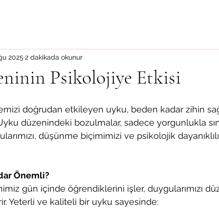
ğu 2025
2 dakikada okunur
inin Psikolojiye Etkisi
mizi doğrudan etkileyen uyku, beden kadar zihin sağl
r. Uyku düzenindeki bozulmalar, sadece yorgunlukla sını
arımızı, düşünme biçimimizi ve psikolojik dayanıklılı
dar Önemli?
miz gün içinde öğrendiklerini işler, duygularımızı düz
r. Yeterli ve kaliteli bir uyku sayesinde: