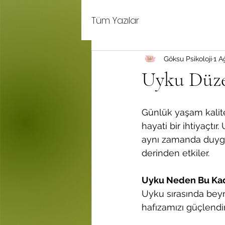
Tüm Yazılar
Göksu Psikoloji
1 A
Uyku Düzen
Günlük yaşam kalite
hayati bir ihtiyaçtı
aynı zamanda duygul
derinden etkiler.
Uyku Neden Bu Ka
Uyku sırasında beyni
hafızamızı güçlendiri