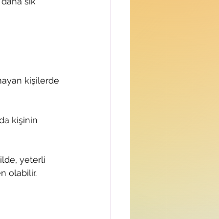
 daha sık 
ayan kişilerde 
da kişinin 
de, yeterli 
olabilir.