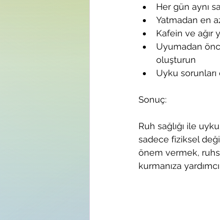
Her gün aynı sa
Yatmadan en az 
Kafein ve ağır
Uyumadan önce r
oluşturun
Uyku sorunları
Sonuç:
Ruh sağlığı ile uyk
sadece fiziksel deği
önem vermek, ruhsal
kurmanıza yardımcı 