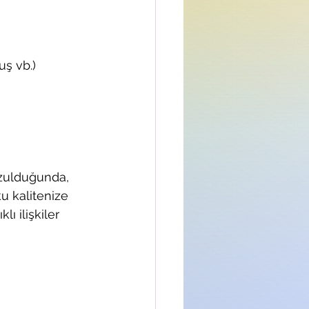
ş vb.) 
ozulduğunda, 
ku kalitenize 
 ilişkiler 