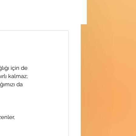
ığı için de 
rlı kalmaz; 
ğımızı da 
enler, 