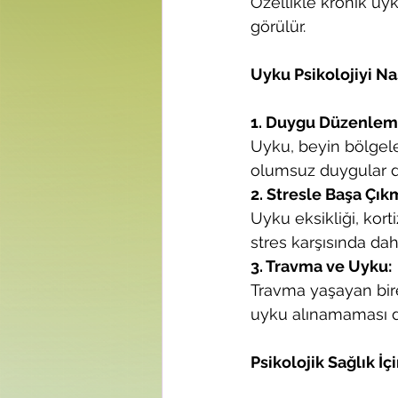
Özellikle kronik uyk
görülür.
Uyku Psikolojiyi Nas
1. Duygu Düzenlem
Uyku, beyin bölgele
olumsuz duygular d
2. Stresle Başa Çık
Uyku eksikliği, kort
stres karşısında da
3. Travma ve Uyku:
Travma yaşayan bire
uyku alınamaması da
Psikolojik Sağlık İ