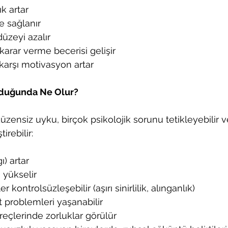
ık artar
 sağlanır
düzeyi azalır
arar verme becerisi gelişir
karşı motivasyon artar
duğunda Ne Olur?
zensiz uyku, birçok psikolojik sorunu tetikleyebilir v
irebilir:
ı) artar
 yükselir
 kontrolsüzleşebilir (aşırı sinirlilik, alınganlık)
t problemleri yaşanabilir
eçlerinde zorluklar görülür