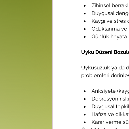
Zihinsel berrakl
Duygusal denge
Kaygı ve stres 
Odaklanma ve k
Günlük hayata 
Uyku Düzeni Bozul
Uykusuzluk ya da dü
problemleri derinleşt
Anksiyete (kayg
Depresyon riski
Duygusal tepkiler
Hafıza ve dikka
Karar verme sür