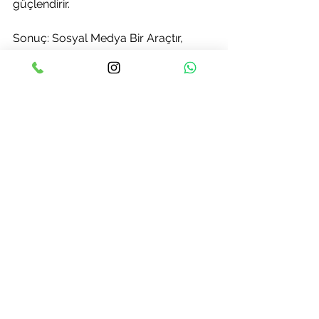
güçlendirir.
Sonuç: Sosyal Medya Bir Araçtır, 
Amaç Değil
Sosyal medya, doğru ve dengeli 
kullanıldığında faydalı bir araç olabilir. 
Ancak kontrolsüz kullanımı, özsaygı, 
dikkat, uyku ve duygusal denge 
üzerinde olumsuz etkiler yaratabilir. 
Unutmayın, ekranın arkasında gerçek 
hayat sizi bekliyor.
🧠 Eğer sosyal medya kullanımı sizi 
yıpratıyor, özgüveninizi etkiliyor ya da 
kaygı yaratıyorsa, profesyonel destek 
almak sizin için iyi bir adım olabilir.